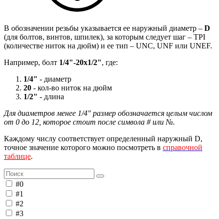
В обозначении резьбы указывается ее наружный диаметр –
D
(для болтов, винтов, шпилек), за которым следует шаг – TPI
(количестве ниток на дюйм) и ее тип – UNC, UNF или UNEF.
Например, болт
1/4"-20х1/2"
, где:
1/4"
- диаметр
20
- кол-во ниток на дюйм
1/2"
- длина
Для диаметров менее 1/4" размер обозначается целым числом
от 0 до 12, которое стоит после символа # или №.
Каждому числу соответствует определенный наружный D,
точное значение которого можно посмотреть в
справочной
таблице
.
#0
#1
#2
#3