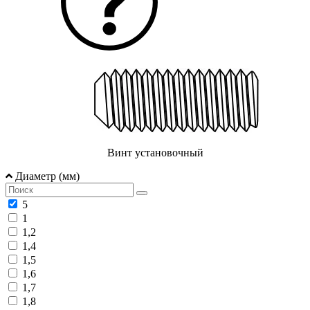
Винт установочный
Диаметр (мм)
5
1
1,2
1,4
1,5
1,6
1,7
1,8