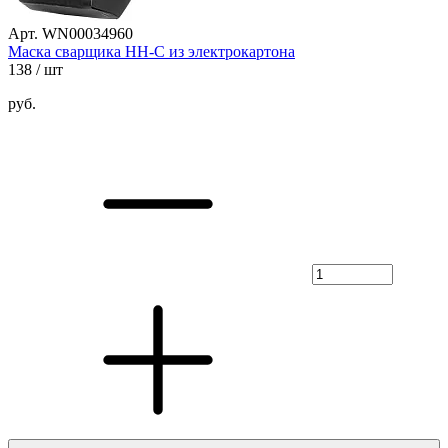
Арт. WN00034960
Маска сварщика НН-С из электрокартона
138
/ шт
руб.