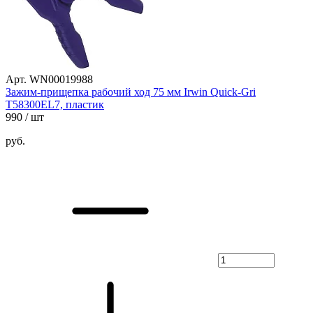
Арт. WN00019988
Зажим-прищепка рабочий ход 75 мм Irwin Quick-Gri
T58300EL7, пластик
990
/ шт
руб.