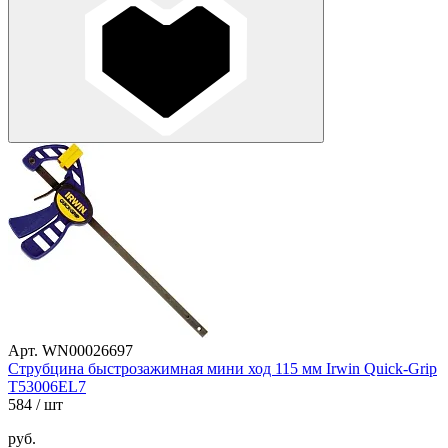
Арт. WN00026697
Струбцина быстрозажимная мини ход 115 мм Irwin Quick-Grip
T53006EL7
584
/ шт
руб.