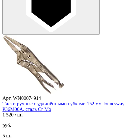
Арт. WN00074914
Тиски ручные с удлинёнными губками 152 мм Jonnesway
P36M06A, сталь Cr-Mo
1 520
/ шт
руб.
5 шт