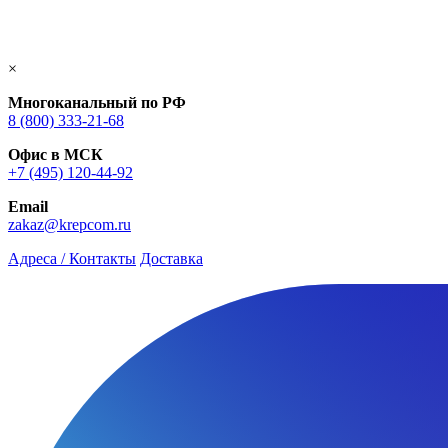
×
Многоканальный по РФ
8 (800) 333‑21-68
Офис в МСК
+7 (495) 120-44-92
Email
zakaz@krepcom.ru
Адреса / Контакты
Доставка