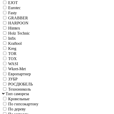
EJOT
Eurotec
Fasty
GRABBER
HARPOON
Himtex
Holz Technic
Infix
Kraftool
Kreg
TOR
TOX
WASI
Wkret-Met
Европартнер
ЗУБР
РОСДЮБЕЛЬ
Технониколь
Тип самореза
Кровельные
По гипсокартону
По дереву