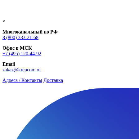
×
Многоканальный по РФ
8 (800) 333‑21-68
Офис в МСК
+7 (495) 120-44-92
Email
zakaz@krepcom.ru
Адреса / Контакты
Доставка