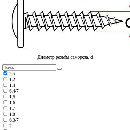
Диаметр резьбы самореза,
d
5,5
1,2
1,4
6,4/7
1,5
1,6
1,7
1,8
6,3/7
2