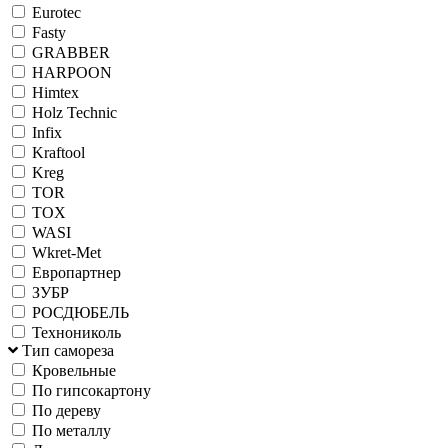
Eurotec
Fasty
GRABBER
HARPOON
Himtex
Holz Technic
Infix
Kraftool
Kreg
TOR
TOX
WASI
Wkret-Met
Европартнер
ЗУБР
РОСДЮБЕЛЬ
Технониколь
Тип самореза
Кровельные
По гипсокартону
По дереву
По металлу