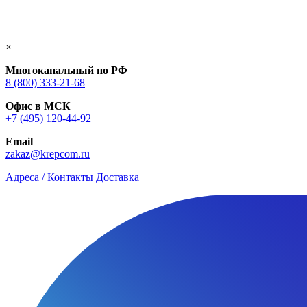
×
Многоканальный по РФ
8 (800) 333‑21-68
Офис в МСК
+7 (495) 120-44-92
Email
zakaz@krepcom.ru
Адреса / Контакты
Доставка