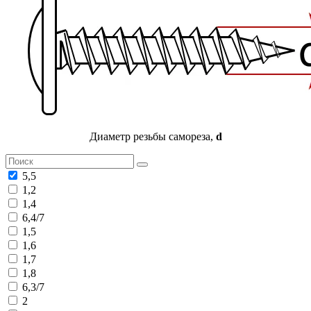
Диаметр резьбы самореза,
d
5,5
1,2
1,4
6,4/7
1,5
1,6
1,7
1,8
6,3/7
2