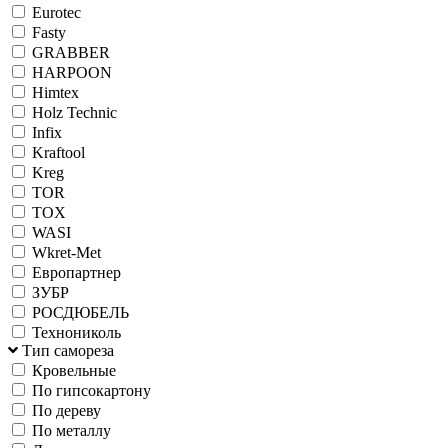
Eurotec
Fasty
GRABBER
HARPOON
Himtex
Holz Technic
Infix
Kraftool
Kreg
TOR
TOX
WASI
Wkret-Met
Европартнер
ЗУБР
РОСДЮБЕЛЬ
Технониколь
Тип самореза
Кровельные
По гипсокартону
По дереву
По металлу