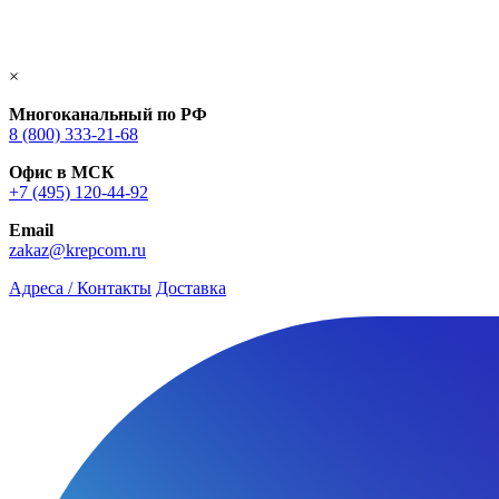
×
Многоканальный по РФ
8 (800) 333‑21-68
Офис в МСК
+7 (495) 120-44-92
Email
zakaz@krepcom.ru
Адреса / Контакты
Доставка