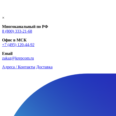
×
Многоканальный по РФ
8 (800) 333‑21-68
Офис в МСК
+7 (495) 120-44-92
Email
zakaz@krepcom.ru
Адреса / Контакты
Доставка