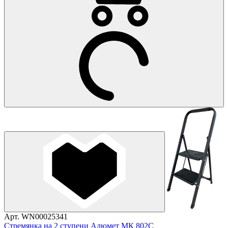
Арт. WN00025341
Стремянка на 2 ступени Алюмет МК 802С