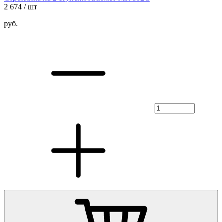
2 674
/ шт
руб.