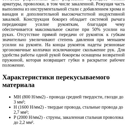
арматуры, проволоки, в том числе закаленной. Режущая часть
выполнена из инструментальной стали с добавлением хрома и
ванадия и дополнительной высокочастотной индуктивной
закалкой. Конструкция бокорез обладает системой рычага
передающие усилие рукояткам, благодаря чему
обеспечивается максимальное сжатие при 50% усилии на
руках. Отсутствие прямой передачи от рукояток к губкам
значительно увеличивают степень давления при меньшем
усилии на рукояти. На концы рукояток надеты резиновые
эргономичные колпачки исключающие скольжение рук. Для
удобства работы одной рукой бокорезы оснащены возвратной
пружиной, которая возвращает губки в раскрытое рабочее
положение.
Характеристики перекусываемого
материала
MH (800 Н/мм2) - провода средней твердости, гвозди до
3 мм²;
H (1600 Н/мм2) - твердые провода, стальные провода до
2,7 мм²;
P (2000 Н/мм2) - струны, закаленная стальная проволока
до 2,2 мм².