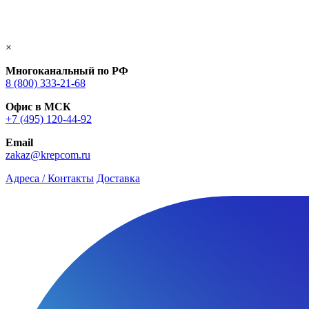
×
Многоканальный по РФ
8 (800) 333‑21-68
Офис в МСК
+7 (495) 120-44-92
Email
zakaz@krepcom.ru
Адреса / Контакты
Доставка