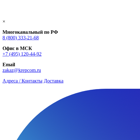
×
Многоканальный по РФ
8 (800) 333‑21-68
Офис в МСК
+7 (495) 120-44-92
Email
zakaz@krepcom.ru
Адреса / Контакты
Доставка