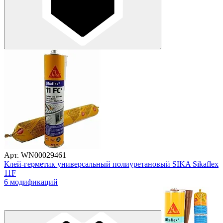
Арт. WN00029461
Клей-герметик универсальный полиуретановый SIKA Sikaflex
11F
6 модификаций