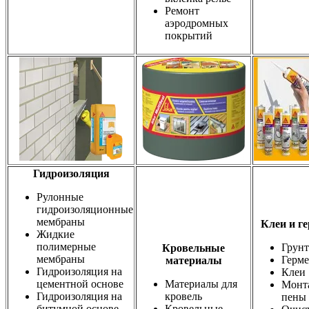
Ремонт
аэродромных
покрытий
Гидроизоляция
Рулонные
гидроизоляционные
мембраны
Клеи и г
Жидкие
полимерные
Грун
Кровельные
мембраны
Герм
материалы
Гидроизоляция на
Клеи
цементной основе
Материалы для
Монт
Гидроизоляция на
кровель
пены
битумной основе
Кровельные