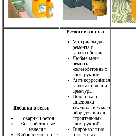
Ремонт и защита
Материалы для
ремонта и
защиты бетона
Любые виды
ремонта
железобетонных
конструкций
Антикоррозийная
защита стальной
арматуры
Подливка и
анкеровка
технологического
Добавки в бетон
оборудования и
Товарный бетон
строительных
Железобетонные
конструкций
изделия
Гидроизоляция
Вибропресованные
пролётных