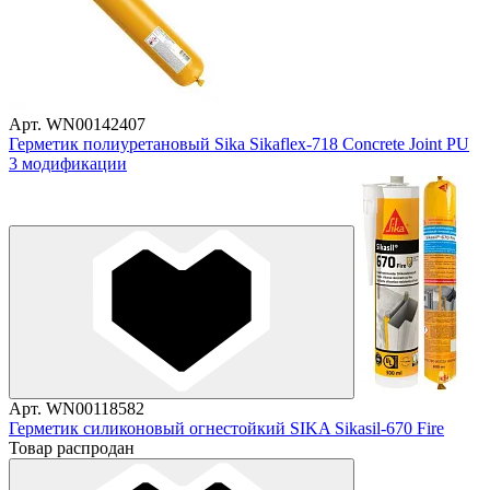
Арт. WN00142407
Герметик полиуретановый Sika Sikaflex-718 Concrete Joint PU
3 модификации
Арт. WN00118582
Герметик силиконовый огнестойкий SIKA Sikasil-670 Fire
Товар распродан