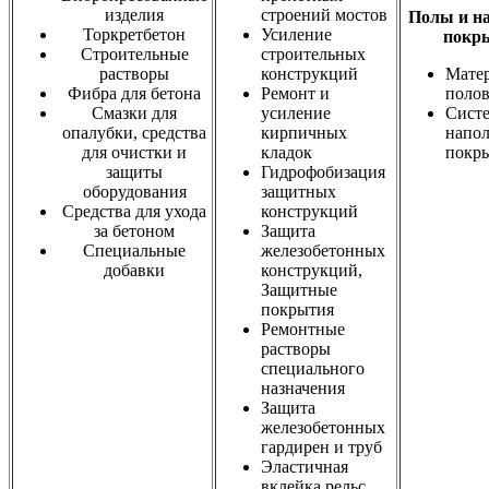
изделия
строений мостов
Полы и н
Торкретбетон
Усиление
покр
Строительные
строительных
растворы
конструкций
Мате
Фибра для бетона
Ремонт и
поло
Смазки для
усиление
Сист
опалубки, средства
кирпичных
напо
для очистки и
кладок
покр
защиты
Гидрофобизация
оборудования
защитных
Средства для ухода
конструкций
за бетоном
Защита
Специальные
железобетонных
добавки
конструкций,
Защитные
покрытия
Ремонтные
растворы
специального
назначения
Защита
железобетонных
гардирен и труб
Эластичная
вклейка рельс