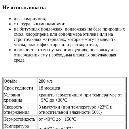
Не использовать:
для аквариумов;
с натуральными камнями;
на битумных подложках, подложках на базе природных
смол, хлоропрена или сополимера этилена или на
строительных материалах, которые могут выделять
масла, пластификаторы или растворители;
в полностью замкнутых помещениях, поскольку для
отверждения ему необходима влажная окружающая
среда.
Объём
280 мл
Срок годности
18 месяцев
Условия
хранить герметичным при температуре от
хранения
+5°C до +30°C
Скорость
3 мм/сутки (при температуре +23ºС и
отверждения
относительной влажности 50%)
Термостойкость
от -40°C до +150°C
Температура
от +5°C до +40°C