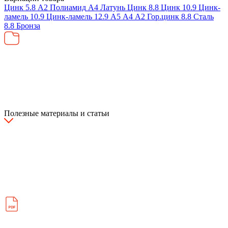
Цинк
5.8
А2
Полиамид
А4
Латунь
Цинк
8.8
Цинк
10.9
Цинк-
ламель
10.9
Цинк-ламель
12.9
А5
А4
А2
Гор.цинк
8.8
Сталь
8.8
Бронза
Полезные материалы и статьи