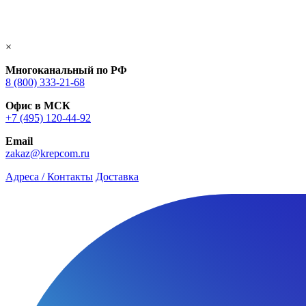
×
Многоканальный по РФ
8 (800) 333‑21-68
Офис в МСК
+7 (495) 120-44-92
Email
zakaz@krepcom.ru
Адреса / Контакты
Доставка