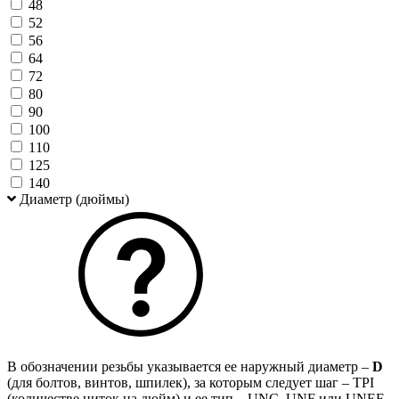
48
52
56
64
72
80
90
100
110
125
140
Диаметр (дюймы)
В обозначении резьбы указывается ее наружный диаметр –
D
(для болтов, винтов, шпилек), за которым следует шаг – TPI
(количестве ниток на дюйм) и ее тип – UNC, UNF или UNEF.