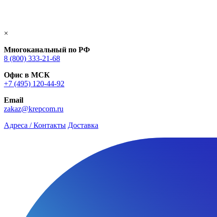
×
Многоканальный по РФ
8 (800) 333‑21-68
Офис в МСК
+7 (495) 120-44-92
Email
zakaz@krepcom.ru
Адреса / Контакты
Доставка