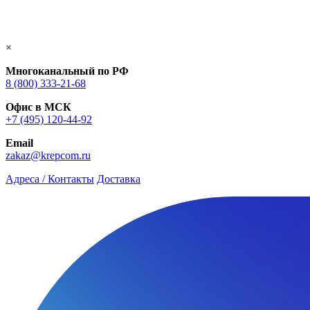
×
Многоканальный по РФ
8 (800) 333‑21-68
Офис в МСК
+7 (495) 120-44-92
Email
zakaz@krepcom.ru
Адреса / Контакты
Доставка