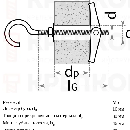
Резьба,
d
M5
Диаметр бура,
d
16 мм
0
Толщина прикрепляемого материала,
d
30 мм
p
Мин. глубина полости,
h
46 мм
e