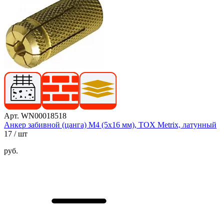
Арт. WN00018518
Анкер забивной (цанга) М4 (5х16 мм), TOX Metrix, латунный
17
/ шт
руб.