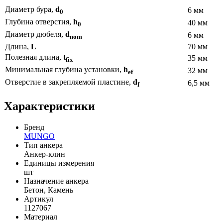
Диаметр бура,
d
6 мм
0
Глубина отверстия,
h
40 мм
0
Диаметр дюбеля,
d
6 мм
nom
Длина,
L
70 мм
Полезная длина,
t
35 мм
fix
Минимальная глубина установки,
h
32 мм
ef
Отверстие в закрепляемой пластине,
d
6,5 мм
f
Характеристики
Бренд
MUNGO
Тип анкера
Анкер-клин
Единицы измерения
шт
Назначение анкера
Бетон, Камень
Артикул
1127067
Материал