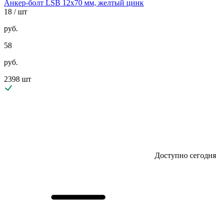
Анкер-болт LSB 12х70 мм, желтый цинк
18
/ шт
руб.
58
руб.
2398 шт
Доступно сегодня