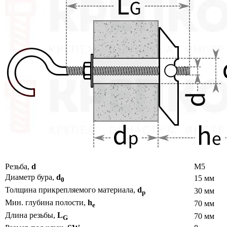
Резьба,
d
M5
Диаметр бура,
d
15 мм
0
Толщина прикрепляемого материала,
d
30 мм
p
Мин. глубина полости,
h
70 мм
e
Длина резьбы,
L
70 мм
G