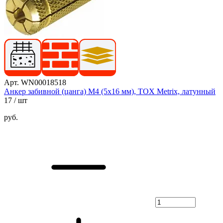
Арт. WN00018518
Анкер забивной (цанга) М4 (5х16 мм), TOX Metrix, латунный
17
/ шт
руб.