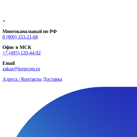
×
Многоканальный по РФ
8 (800) 333‑21-68
Офис в МСК
+7 (495) 120-44-92
Email
zakaz@krepcom.ru
Адреса / Контакты
Доставка