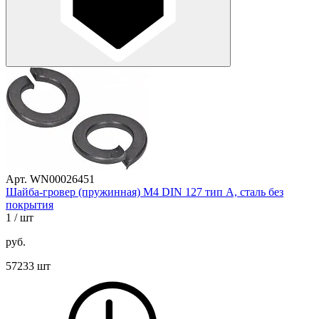
Арт. WN00026451
Шайба-гровер (пружинная) М4 DIN 127 тип A, сталь без
покрытия
1
/ шт
руб.
57233 шт