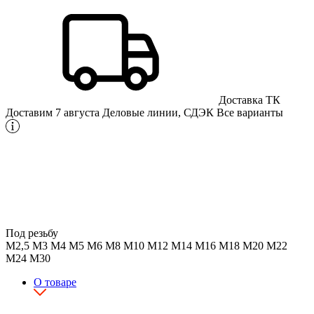
Доставка ТК
Доставим 7 августа
Деловые линии, СДЭК
Все варианты
Под резьбу
М2,5
М3
М4
М5
М6
М8
М10
М12
М14
М16
М18
М20
М22
М24
М30
О товаре