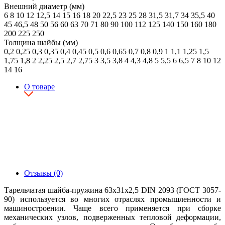
Внешний диаметр (мм)
6
8
10
12
12,5
14
15
16
18
20
22,5
23
25
28
31,5
31,7
34
35,5
40
45
46,5
48
50
56
60
63
70
71
80
90
100
112
125
140
150
160
180
200
225
250
Толщина шайбы (мм)
0,2
0,25
0,3
0,35
0,4
0,45
0,5
0,6
0,65
0,7
0,8
0,9
1
1,1
1,25
1,5
1,75
1,8
2
2,25
2,5
2,7
2,75
3
3,5
3,8
4
4,3
4,8
5
5,5
6
6,5
7
8
10
12
14
16
О товаре
Отзывы (0)
Тарельчатая шайба-пружина 63х31х2,5 DIN 2093 (ГОСТ 3057-
90) используется во многих отраслях промышленности и
машиностроении. Чаще всего применяется при сборке
механических узлов, подверженных тепловой деформации,