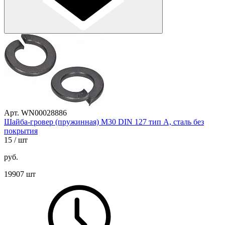
Арт. WN00028886
Шайба-гровер (пружинная) М30 DIN 127 тип A, сталь без
покрытия
15
/ шт
руб.
19907 шт