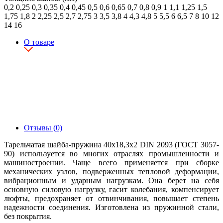
0,2
0,25
0,3
0,35
0,4
0,45
0,5
0,6
0,65
0,7
0,8
0,9
1
1,1
1,25
1,5
1,75
1,8
2
2,25
2,5
2,7
2,75
3
3,5
3,8
4
4,3
4,8
5
5,5
6
6,5
7
8
10
12
14
16
О товаре
Отзывы (0)
Тарельчатая шайба-пружина 40х18,3х2 DIN 2093 (ГОСТ 3057-
90) используется во многих отраслях промышленности и
машиностроении. Чаще всего применяется при сборке
механических узлов, подверженных тепловой деформации,
вибрационным и ударным нагрузкам. Она берет на себя
основную силовую нагрузку, гасит колебания, компенсирует
люфты, предохраняет от отвинчивания, повышает степень
надежности соединения. Изготовлена из пружинной стали,
без покрытия.