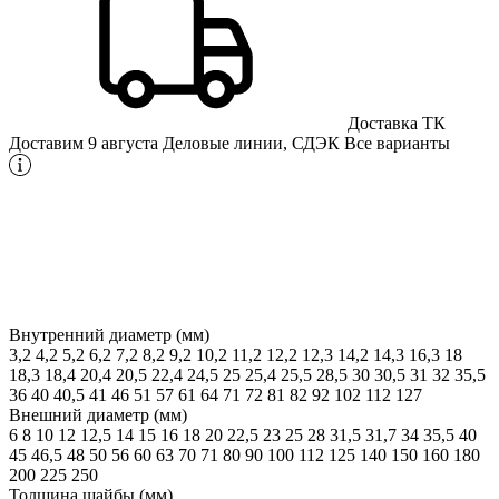
Доставка ТК
Доставим 9 августа
Деловые линии, СДЭК
Все варианты
Внутренний диаметр (мм)
3,2
4,2
5,2
6,2
7,2
8,2
9,2
10,2
11,2
12,2
12,3
14,2
14,3
16,3
18
18,3
18,4
20,4
20,5
22,4
24,5
25
25,4
25,5
28,5
30
30,5
31
32
35,5
36
40
40,5
41
46
51
57
61
64
71
72
81
82
92
102
112
127
Внешний диаметр (мм)
6
8
10
12
12,5
14
15
16
18
20
22,5
23
25
28
31,5
31,7
34
35,5
40
45
46,5
48
50
56
60
63
70
71
80
90
100
112
125
140
150
160
180
200
225
250
Толщина шайбы (мм)