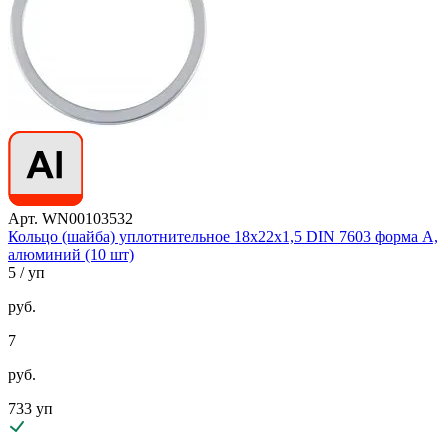
Арт. WN00103532
Кольцо (шайба) уплотнительное 18х22х1,5 DIN 7603 форма A,
алюминий (10 шт)
5
/ уп
руб.
7
руб.
733 уп