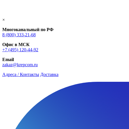
×
Многоканальный по РФ
8 (800) 333‑21-68
Офис в МСК
+7 (495) 120-44-92
Email
zakaz@krepcom.ru
Адреса / Контакты
Доставка