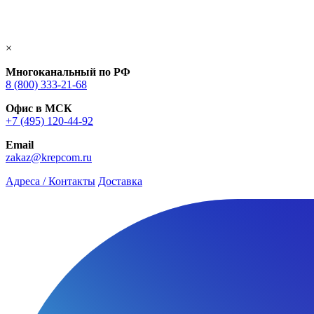
×
Многоканальный по РФ
8 (800) 333‑21-68
Офис в МСК
+7 (495) 120-44-92
Email
zakaz@krepcom.ru
Адреса / Контакты
Доставка