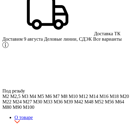
Доставка ТК
Доставим 9 августа
Деловые линии, СДЭК
Все варианты
Под резьбу
М2
М2,5
М3
М4
М5
М6
М7
М8
М10
М12
М14
М16
М18
М20
М22
М24
М27
М30
М33
М36
М39
М42
М48
М52
М56
М64
М80
М90
М100
О товаре