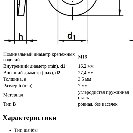
Номинальный диаметр крепёжных
М16
изделий
Внутренний диаметр (min),
d1
16,2 мм
Внешний диаметр (max),
d2
27,4 мм
Толщина,
s
3,5 мм
Размер
h
(min)
7 мм
углеродистая пружинная
Материал
сталь
Тип B
ровная, без насечек
Характеристики
Тип шайбы