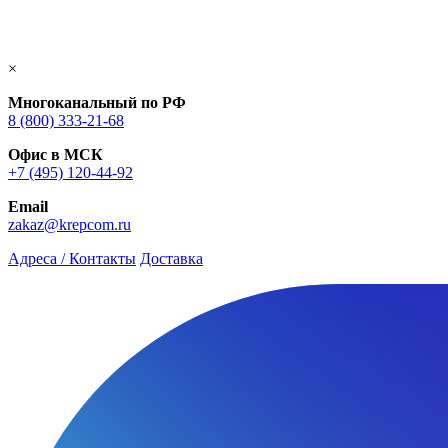
×
Многоканальный по РФ
8 (800) 333‑21-68
Офис в МСК
+7 (495) 120-44-92
Email
zakaz@krepcom.ru
Адреса / Контакты
Доставка