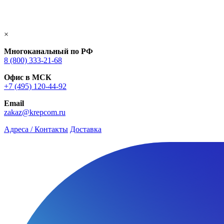
×
Многоканальный по РФ
8 (800) 333‑21-68
Офис в МСК
+7 (495) 120-44-92
Email
zakaz@krepcom.ru
Адреса / Контакты
Доставка