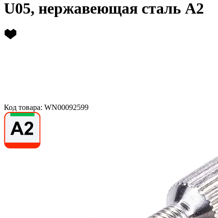
U05, нержавеющая сталь А2
Код товара: WN00092599