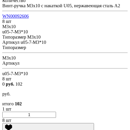
Количество
Винт-ручка М3х10 с накаткой U05, нержавеющая сталь А2
WN00092606
8 шт
М3х10
u05-7-M3*10
Типоразмер
М3х10
Артикул
u05-7-M3*10
Типоразмер
М3х10
Артикул
u05-7-M3*10
8 шт
0
руб.
102
руб.
итого
102
1 шт
8 шт