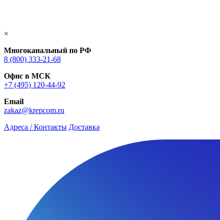
×
Многоканальный по РФ
8 (800) 333‑21-68
Офис в МСК
+7 (495) 120-44-92
Email
zakaz@krepcom.ru
Адреса / Контакты
Доставка