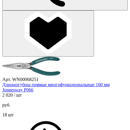
Арт. WN00068251
Длинногубцы прямые многофункциональные 160 мм
Jonnesway P066
2 020
/ шт
руб.
18 шт