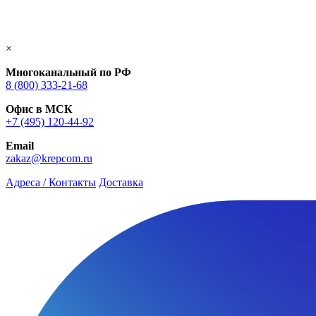
×
Многоканальный по РФ
8 (800) 333‑21-68
Офис в МСК
+7 (495) 120-44-92
Email
zakaz@krepcom.ru
Адреса / Контакты
Доставка