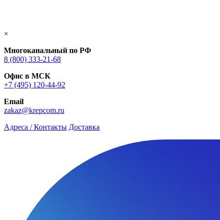
×
Многоканальный по РФ
8 (800) 333‑21-68
Офис в МСК
+7 (495) 120-44-92
Email
zakaz@krepcom.ru
Адреса / Контакты
Доставка