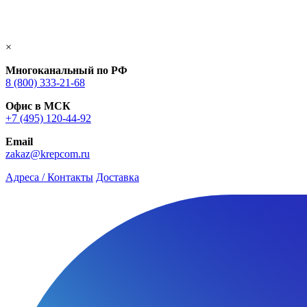
×
Многоканальный по РФ
8 (800) 333‑21-68
Офис в МСК
+7 (495) 120-44-92
Email
zakaz@krepcom.ru
Адреса / Контакты
Доставка