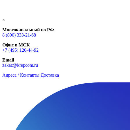
×
Многоканальный по РФ
8 (800) 333‑21-68
Офис в МСК
+7 (495) 120-44-92
Email
zakaz@krepcom.ru
Адреса / Контакты
Доставка