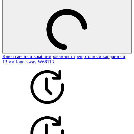
Ключ гаечный комбинированный трещоточный карданный,
13 мм Jonnesway W66113