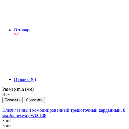
О товаре
Отзывы (0)
Размер min (мм)
Все
Ключ гаечный комбинированный трещоточный карданный, 8
мм Jonnesway W66108
3 шт
3 шт