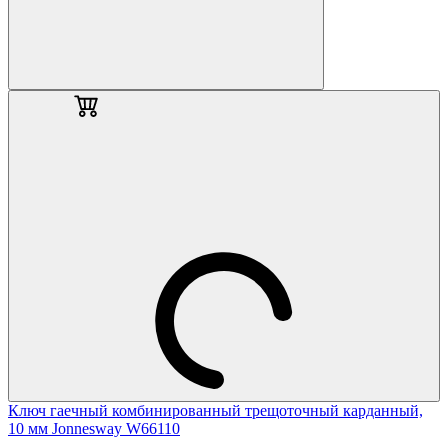
Ключ гаечный комбинированный трещоточный карданный,
10 мм Jonnesway W66110