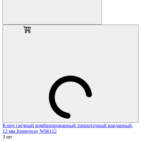
Ключ гаечный комбинированный трещоточный карданный,
12 мм Jonnesway W66112
3 шт