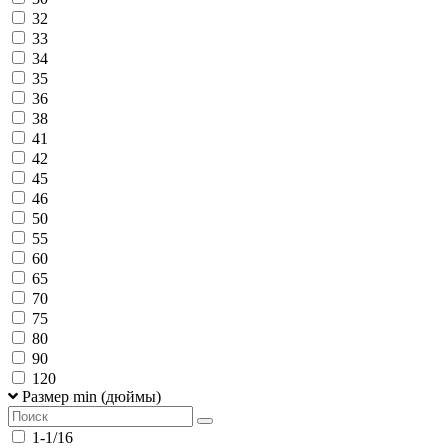
32
33
34
35
36
38
41
42
45
46
50
55
60
65
70
75
80
90
120
Размер min (дюймы)
1-1/16