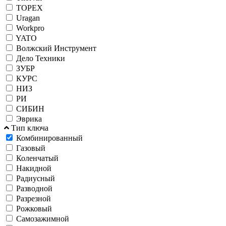
TOPEX
Uragan
Workpro
YATO
Волжский Инструмент
Дело Техники
ЗУБР
КУРС
НИЗ
РИ
СИБИН
Эврика
Тип ключа
Комбинированный
Газовый
Коленчатый
Накидной
Радиусный
Разводной
Разрезной
Рожковый
Самозажимной