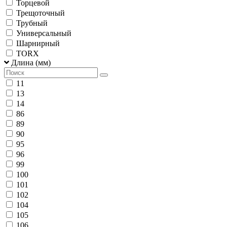
Торцевой
Трещоточный
Трубный
Универсальный
Шарнирный
TORX
Длина (мм)
11
13
14
86
89
90
95
96
99
100
101
102
104
105
106