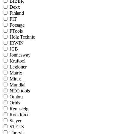
BIBER
Dexx
Finland
FIT
Forsage
FTools
Holz Technic
IRWIN
JCB
Jonnesway
Kraftool
Legioner
Matrix
Mirax
Mundial
NEO tools
Ombra
Orbis
Rennsteig
Rockforce
Stayer
STELS
Thorvik