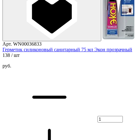
Арт. WN00036833
Герметик силиконовый санитарный 75 мл Экон прозрачный
138
/ шт
руб.