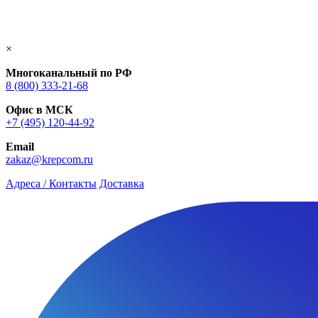
×
Многоканальный по РФ
8 (800) 333‑21-68
Офис в МСК
+7 (495) 120-44-92
Email
zakaz@krepcom.ru
Адреса / Контакты
Доставка