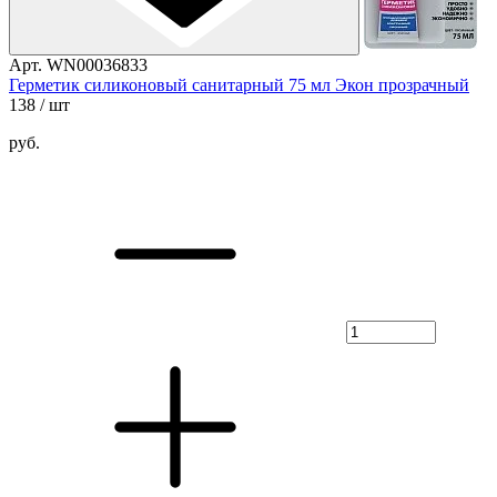
Арт. WN00036833
Герметик силиконовый санитарный 75 мл Экон прозрачный
138
/ шт
руб.