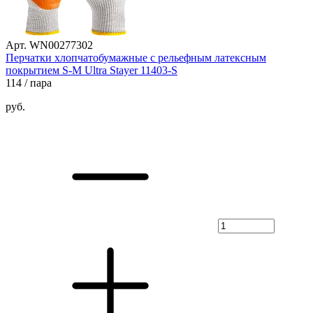
Арт. WN00277302
Перчатки хлопчатобумажные с рельефным латексным
покрытием S-M Ultra Stayer 11403-S
114
/ пара
руб.