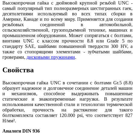
Высокопрочная гайка с дюймовой крупной резьбой UNC -
самый популярный тип полноразмерных шестигранных гаек,
десятилетиями используемый во всех типах сборки в
Америке, Канаде и по всему миру. Применяется для создания
резьбовых соединений в автомобильной,
сельскохозяйственной, грузоподъемной технике, машинах и
промышленном оборудовании. Может сопрягаться с болтами,
винтами UNC с классом прочности 8.8 или Grade 5 по
стандарту SAE, шайбами повышенной твердости 300 HV, а
также со стопорящими элементами - зубчатыми шайбами,
гроверами,
дисковыми пружинами
.
Свойства
Высокопрочная гайка UNC в сочетании с болтами Gr.5 (8.8)
образует надежное и долговечное соединение деталей машин
и механизмов, способное выдерживать повышенные
статические и знакопеременные нагрузки. В результате
использования качественной стали и технологии термической
обработки, прочность на растяжение для такого
болткомплекта составляет 120.000 psi, что соответствует 827
Н/мм².
Аналоги DIN 936