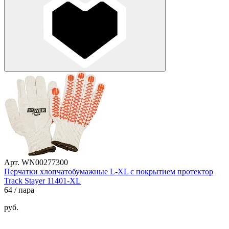
Арт. WN00277300
Перчатки хлопчатобумажные L-XL с покрытием протектор
Track Stayer 11401-XL
64
/ пара
руб.