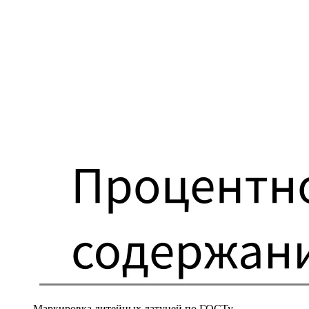
Маркировка литейных латуней по ГОСТу