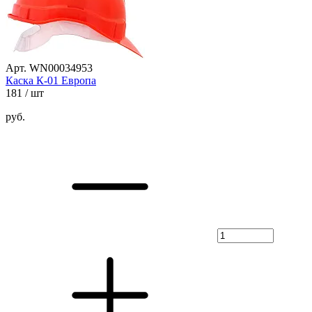
Арт. WN00034953
Каска К-01 Европа
181
/ шт
руб.