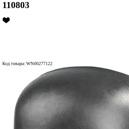
110803
Код товара: WN00277122