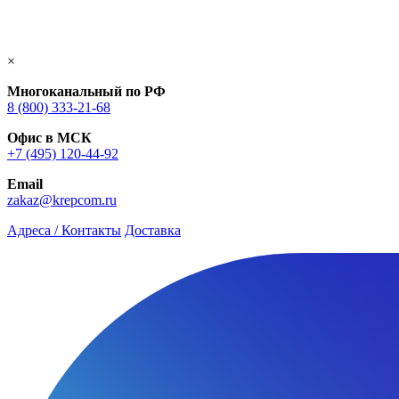
×
Многоканальный по РФ
8 (800) 333‑21-68
Офис в МСК
+7 (495) 120-44-92
Email
zakaz@krepcom.ru
Адреса / Контакты
Доставка